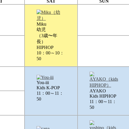
I
SAT
SUN
Miku
幼児
（3歳〜年
長）
HIPHOP
10：00～10：
50
You-iii
Kids K-POP
AYAKO
11：00～11：
Kids HIPHOP
50
11：00～11：
50