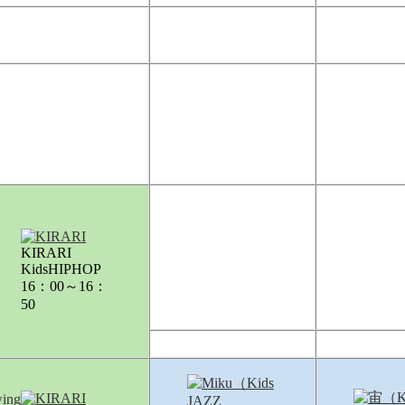
KIRARI
KidsHIPHOP
16：00～16：
50