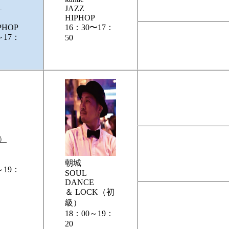
JAZZ
HIPHOP
IPHOP
16：30〜17：
～17：
50
朝城
～19：
SOUL
DANCE
＆ LOCK（初
級）
18：00～19：
20