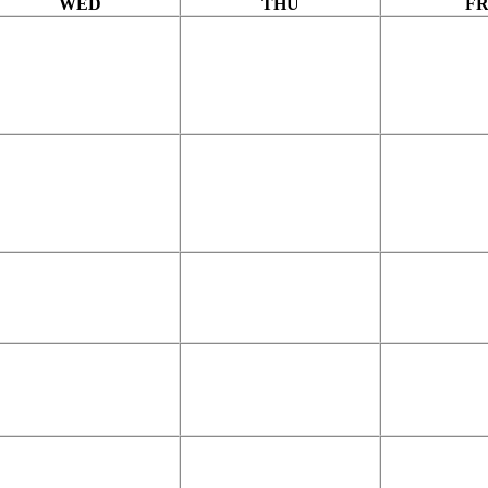
WED
THU
FR