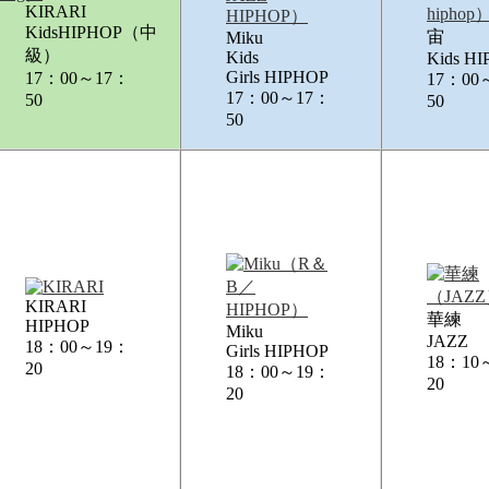
KIRARI
KidsHIPHOP（中
宙
Miku
級）
Kids
Kids H
Girls HIPHOP
17：00～17：
17：00
17：00～17：
50
50
50
KIRARI
華練
HIPHOP
Miku
JAZZ
18：00～19：
Girls HIPHOP
18：10
20
18：00～19：
20
20