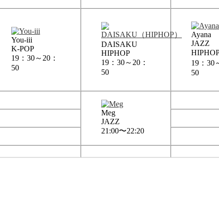
Ayana
You-iii
JAZZ
DAISAKU
K-POP
HIPHO
HIPHOP
19：30～20：
19：30～20：
19：30
50
50
50
Meg
JAZZ
21:00〜22:20