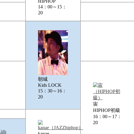
HIPHOP
14：00～15：
20
朝城
Kids LOCK
15：30～16：
20
宙
HIPHOP初級
16：00～17：
20
kanae