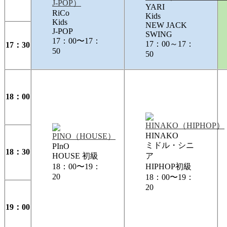
YARI
RiCo
Kids
Kids
NEW JACK
J-POP
SWING
17：00〜17：
17：00～17：
17：30
50
50
18：00
HINAKO
ミドル・シニ
PInO
18：30
HOUSE 初級
ア
18：00〜19：
HIPHOP初級
20
18：00〜19：
20
19：00