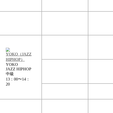
YOKO
JAZZ HIPHOP
中級
13：00〜14：
20