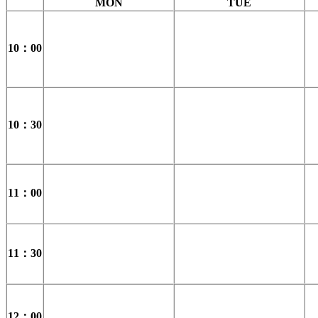
MON
TUE
10：00
10：30
11：00
11：30
12：00