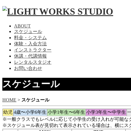
ABOUT
スケジュール
料金・システム
体験・入会方法
インストラクター
休講・代講情報
レンタルスタジオ
お問い合わせ
スケジュール
HOME
>
スケジュール
幼児
4歳〜小学6年生
小学1年生〜6年生
小学3年生〜中学生
※一般クラスでもレベルに応じて小学生の受け入れが可能な
※スケジュール表が見切れて表示されている場合は、横にス